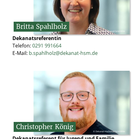
Britta
Spahlholz
© Dekanat Hochsauerland-Mitte
Dekanatsreferentin
Telefon:
0291 991664
E-Mail:
b.spahlholz@dekanat-hsm.de
Christopher
König
© Dekanat Hochsauerland-Mitte
Dekanatsreferent für Jugend und Familie