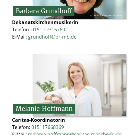
Barbara
Grundhoff
© Dekanat Hochsauerland-Mitte
Dekanatskirchenmusikerin
Telefon:
0151 12315760
E-Mail:
grundhoff@pr-mb.de
Melanie
Hoffmann
Caritas-Koordinatorin
Telefon:
015117668369
E-Mail:
melanie.hoffmann@caritas-meschede.de