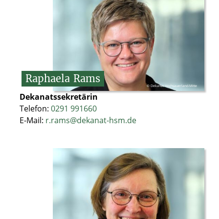
Raphaela
Rams
© Dekanat Hochsauerland-Mitte
Dekanatssekretärin
Telefon:
0291 991660
E-Mail:
r.rams@dekanat-hsm.de