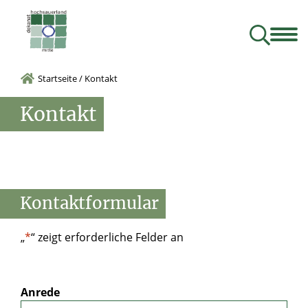
Kontakt
Unser Dekanat
Angebote
Besondere Orte
Glauben.Gemeinsam.Gestalten. – Der Bistumsprozess
Materialverleih für Gruppen und Verbände
Startseite
/
Kontakt
Kontakt
Kontaktformular
„
*
“ zeigt erforderliche Felder an
Anrede