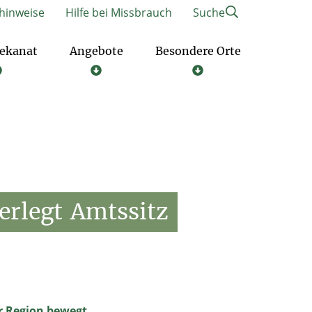
hinweise
Hilfe bei Missbrauch
Suche
ekanat
Angebote
Besondere Orte
h für Gruppen und Verbände
erlegt
Amtssitz
er Region bewegt