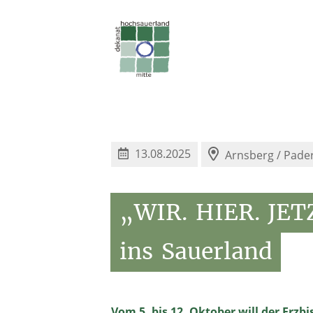
13.08.2025
Arnsberg / Pade
„WIR.
HIER.
JET
ins
Sauerland
Vom 5. bis 12. Oktober will der Erz