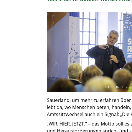
© Foto: Ralf Liter
Sauerland, um mehr zu erfahren über d
lebt da, wo Menschen beten, handeln, s
Amtssitzwechsel auch ein Signal: „Die
„WIR. HIER. JETZT.“ – das Motto soll e
und Herausforderungen spricht und si