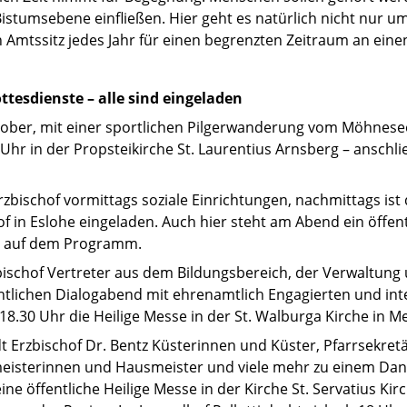
stumsebene einfließen. Hier geht es natürlich nicht nur 
en Amtssitz jedes Jahr für einen begrenzten Zeitraum an ein
tesdienste – alle sind eingeladen
ober, mit einer sportlichen Pilgerwanderung vom Möhnese
Uhr in der Propsteikirche St. Laurentius Arnsberg – anschli
zbischof vormittags soziale Einrichtungen, nachmittags ist
 in Eslohe eingeladen. Auch hier steht am Abend ein öffent
he auf dem Programm.
rzbischof Vertreter aus dem Bildungsbereich, der Verwaltung
entlichen Dialogabend mit ehrenamtlich Engagierten und in
18.30 Uhr die Heilige Messe in der St. Walburga Kirche in 
t Erzbischof Dr. Bentz Küsterinnen und Küster, Pfarrsekret
eisterinnen und Hausmeister und viele mehr zu einem Da
eine öffentliche Heilige Messe in der Kirche St. Servatius Ki