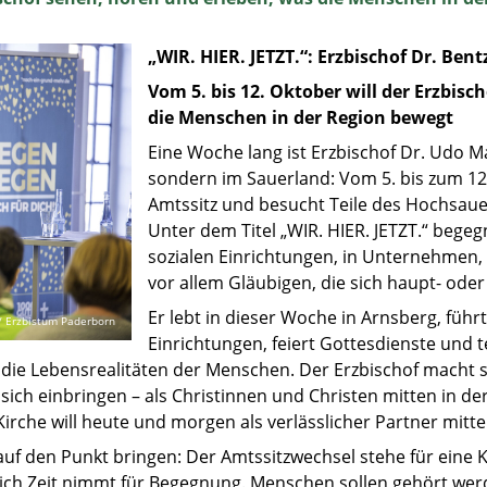
„WIR. HIER. JETZT.“: Erzbischof Dr. Ben
Vom 5. bis 12. Oktober will der Erzbis
die Menschen in der Region bewegt
Eine Woche lang ist Erzbischof Dr. Udo M
sondern im Sauerland: Vom 5. bis zum 12.
Amtssitz und besucht Teile des Hochsaue
Unter dem Titel „WIR. HIER. JETZT.“ beg
sozialen Einrichtungen, in Unternehmen, i
vor allem Gläubigen, die sich haupt- ode
Er lebt in dieser Woche in Arnsberg, führ
a / Erzbistum Paderborn
Einrichtungen, feiert Gottesdienste und te
ie Lebensrealitäten der Menschen. Der Erzbischof macht si
ich einbringen – als Christinnen und Christen mitten in der 
 Kirche will heute und morgen als verlässlicher Partner mit
s auf den Punkt bringen: Der Amtssitzwechsel stehe für eine 
ch Zeit nimmt für Begegnung. Menschen sollen gehört werd