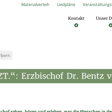
Materialverleih
Liedpläne
Veranstaltungs
Kontakt
Unser D
Glauben.Gemeinsam.Gestalten. – Der Bistumsprozess
Materialverlei
rborn
ZT.“:
Erzbischof
Dr.
Bentz
v
bischof sehen, hören und erleben, was die Menschen in d