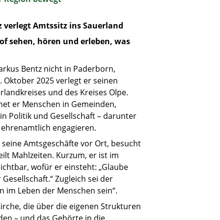
tz verlegt Amtssitz ins Sauerland
chof sehen, hören und erleben, was
arkus Bentz nicht in Paderborn,
 Oktober 2025 verlegt er seinen
rlandkreises und des Kreises Olpe.
egnet er Menschen in Gemeinden,
n Politik und Gesellschaft – darunter
r ehrenamtlich engagieren.
t seine Amtsgeschäfte vor Ort, besucht
ilt Mahlzeiten. Kurzum, er ist im
chtbar, wofür er einsteht: „Glaube
Gesellschaft.“ Zugleich sei der
ten im Leben der Menschen sein“.
Kirche, die über die eigenen Strukturen
en – und das Gehörte in die