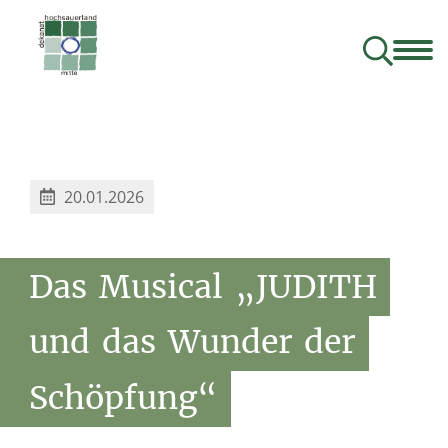
Kontakt
Unser Dekanat
Angebote
Besondere Orte
Glauben.Gemeinsam.Gestalten. – Der Bistumsprozess
Materialverleih für Gruppen und Verbände
20.01.2026
Das
Musical
„JUDITH
und
das
Wunder
der
Schöpfung“